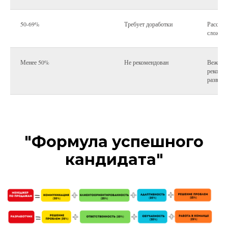
50-69%
Требует доработки
Рассмот
сложну
Менее 50%
Не рекомендован
Вежливы
рекомен
развит
"Формула успешного
кандидата"