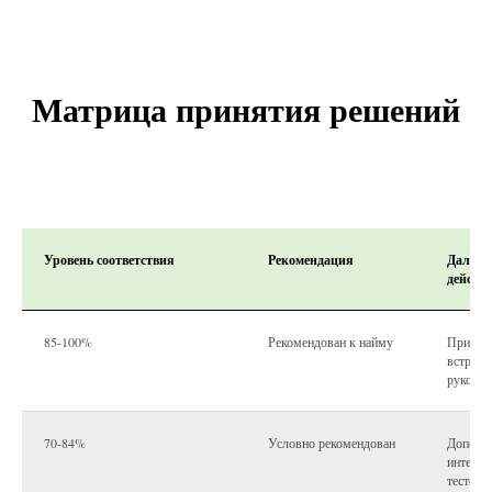
Матрица принятия решений
Уровень соответствия
Рекомендация
Дальне
действ
85-100%
Рекомендован к найму
Приглас
встречу
руковод
70-84%
Условно рекомендован
Дополни
интервь
тестово