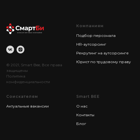
Компаниям
Подбор персонала
HR-аутсорсинг
Рекрутинг на аутсорсинге
Юрист по трудовому праву
© 2021, Smart Bee, Все права
защищены
Политика
конфиденциальности
Соискателям
Smart BEE
Актуальные вакансии
О нас
Контакты
Блог