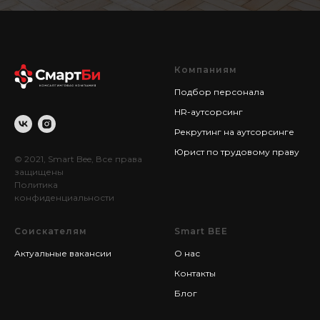
Компаниям
Подбор персонала
HR-аутсорсинг
Рекрутинг на аутсорсинге
Юрист по трудовому праву
© 2021, Smart Bee, Все права
защищены
Политика
конфиденциальности
Соискателям
Smart BEE
Актуальные вакансии
О нас
Контакты
Блог