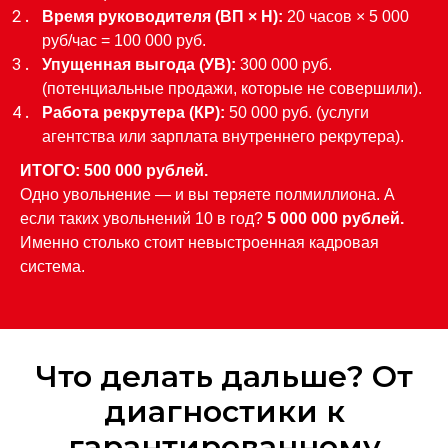
Время руководителя (ВП × Н):
20 часов × 5 000
руб/час = 100 000 руб.
Упущенная выгода (УВ):
300 000 руб.
(потенциальные продажи, которые не совершили).
Работа рекрутера (КР):
50 000 руб. (услуги
агентства или зарплата внутреннего рекрутера).
ИТОГО: 500 000 рублей.
Одно увольнение — и вы теряете полмиллиона. А
если таких увольнений 10 в год?
5 000 000 рублей.
Именно столько стоит невыстроенная кадровая
система.
Что делать дальше? От
диагностики к
гарантированному