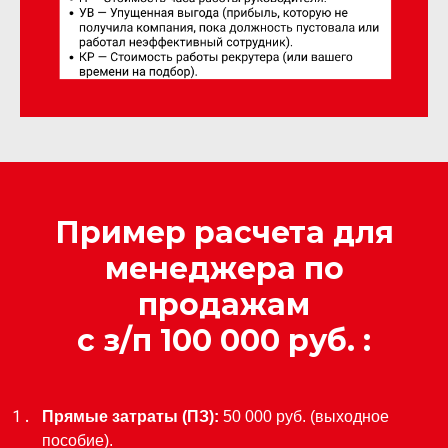
Пример расчета для
менеджера по
продажам
с з/п 100 000 руб. :
Прямые затраты (ПЗ):
50 000 руб. (выходное
пособие).