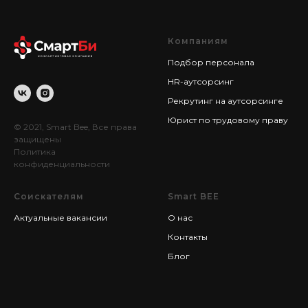
Компаниям
Подбор персонала
HR-аутсорсинг
Рекрутинг на аутсорсинге
Юрист по трудовому праву
© 2021, Smart Bee, Все права
защищены
Политика
конфиденциальности
Соискателям
Smart BEE
Актуальные вакансии
О нас
Контакты
Блог