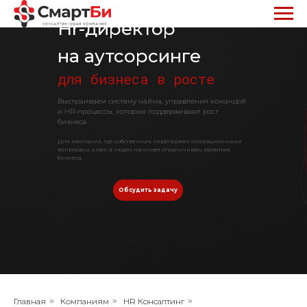
Hr-директор
на аутсорсинге
для бизнеса в росте
Выстраиваем систему найма, управления командой
и HR-процессы, которые поддерживают рост
бизнеса.
Для компаний, где собственник перегружен операционными
вопросами, а хаос в людях начинает ограничивать развитие
бизнеса.
Обсудить задачу
Главная
»
Компаниям
»
HR Консалтинг
»