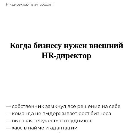
Hr-директор на аутсорсинг
• Компании от 30 до 300 сотрудников
• Управленческие команды •
Масштабирование бизнеса
Когда бизнесу нужен внешний
HR-директор
— собственник замкнул все решения на себе
— команда не выдерживает рост бизнеса
— высокая текучесть сотрудников
— хаос в найме и адаптации