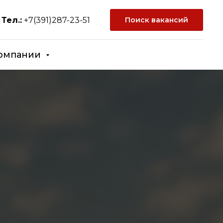
u
Тел.:
+7(391)287-23-51
Поиск вакансий
омпании