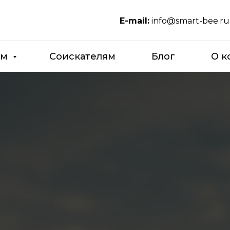
E-mail:
info@smart-bee.r
ям
Соискателям
Блог
О к