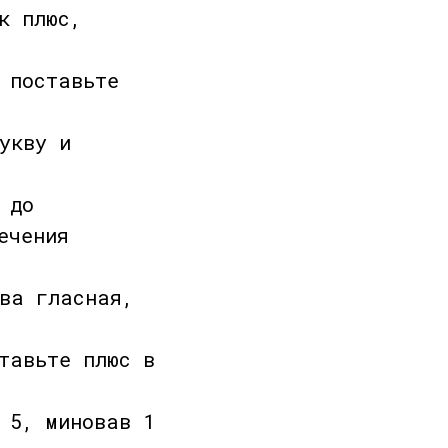
к плюс,
 поставьте
укву и
 до
ечения
ква гласная,
тавьте плюс в
 5, миновав 1