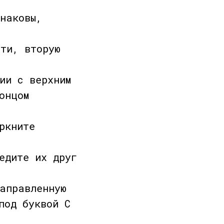
наковы,
сти, вторую
ии с верхним
онцом
ркните
едите их друг
направленную
под буквой С