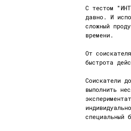
С тестом "ИНТ
давно. И исп
сложный прод
времени.
От соискател
быстрота дейс
Соискатели до
выполнить нес
эксперимента
индивидуальн
специальный 