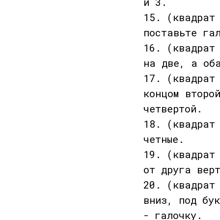
и 3.
15. (квадрат
поставьте га
16. (квадрат
на две, а об
17. (квадрат
концом второ
четвертой.
18. (квадрат
четные.
19. (квадрат
от друга вер
20. (квадрат
вниз, под бу
- галочку.