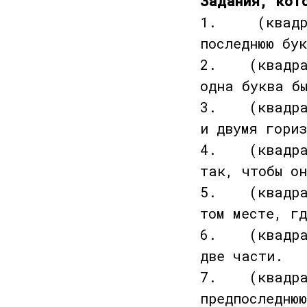
Задания, кот
1. (квадрат 
последнюю бу
2. (квадрат 
одна буква б
3. (квадрат 
и двумя гориз
4. (квадрат 
так, чтобы о
5. (квадрат 
том месте, г
6. (квадрат 
две части.
7. (квадрат 
предпоследню