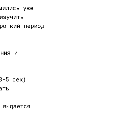
мились уже
изучить
роткий период
ания и
3-5 сек)
ать
 выдается