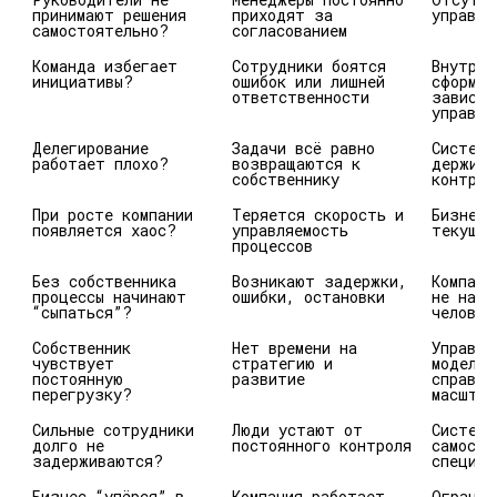
принимают решения 
приходят за 
управле
самостоятельно?
согласованием
Команда избегает 
Сотрудники боятся 
Внутри 
инициативы?
ошибок или лишней 
сформир
ответственности
зависим
управле
Делегирование 
Задачи всё равно 
Система
работает плохо?
возвращаются к 
держитс
собственнику
контрол
При росте компании 
Теряется скорость и 
Бизнес 
появляется хаос?
управляемость 
текущей
процессов
Без собственника 
Возникают задержки, 
Компани
процессы начинают 
ошибки, остановки
не на с
“сыпаться”?
человек
Собственник 
Нет времени на 
Управле
чувствует 
стратегию и 
модель 
постоянную 
развитие
справля
перегрузку?
масштаб
Сильные сотрудники 
Люди устают от 
Система
долго не 
постоянного контроля
самосто
задерживаются?
специал
Бизнес “упёрся” в 
Компания работает, 
Огранич