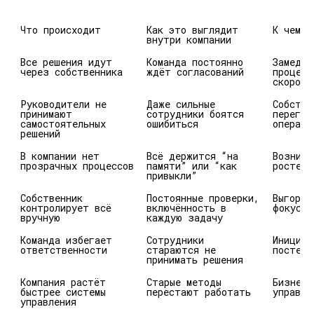
Что происходит
Как это выглядит 
К чему 
внутри компании
Все решения идут 
Команда постоянно 
Замедля
ждёт согласований
процесс
скорост
Руководители не 
Даже сильные 
Собстве
принимают 
сотрудники боятся 
перегру
самостоятельных 
ошибиться
операци
решений
В компании нет 
Всё держится “на 
Возника
прозрачных процессов
памяти” или “как 
росте
привыкли”
Собственник 
Постоянные проверки, 
Выгоран
контролирует всё 
включённость в 
фокуса 
вручную
каждую задачу
Команда избегает 
Сотрудники 
Инициат
ответственности
стараются не 
постепе
принимать решения
Компания растёт 
Старые методы 
Бизнес 
быстрее системы 
перестают работать
управля
управления