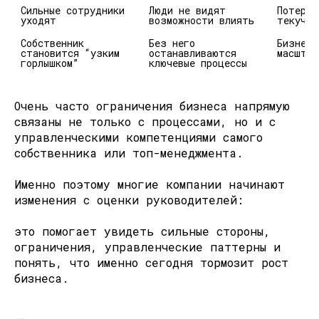
Сильные сотрудники 
Люди не видят 
Потеря 
уходят
возможности влиять
текучес
Собственник 
Без него 
Бизнес 
становится “узким 
останавливаются 
масштаб
горлышком”
ключевые процессы
Очень часто ограничения бизнеса напрямую
связаны не только с процессами, но и с
управленческими компетенциями самого
собственника или топ-менеджмента.
Именно поэтому многие компании начинают
изменения с оценки руководителей:
это помогает увидеть сильные стороны,
ограничения, управленческие паттерны и
понять, что именно сегодня тормозит рост
бизнеса.