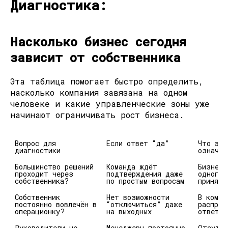
Диагностика:
Насколько бизнес сегодня
зависит от собственника
Эта таблица помогает быстро определить,
насколько компания завязана на одном
человеке и какие управленческие зоны уже
начинают ограничивать рост бизнеса.
Вопрос для 
Если ответ “да”
Что это
диагностики
означат
Большинство решений 
Команда ждёт 
Бизнес 
проходит через 
подтверждения даже 
одного 
собственника?
по простым вопросам
приняти
Собственник 
Нет возможности 
В компа
постоянно вовлечён в 
“отключиться” даже 
распред
операционку?
на выходных
ответст
Руководители не 
Менеджеры постоянно 
Отсутст